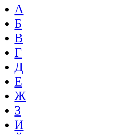
А
Б
В
Г
Д
Е
Ж
З
И