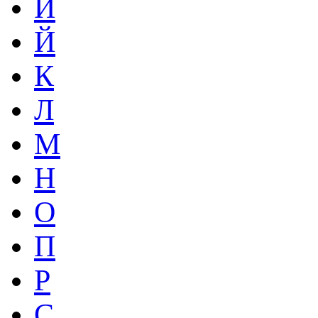
И
Й
К
Л
М
Н
О
П
Р
С