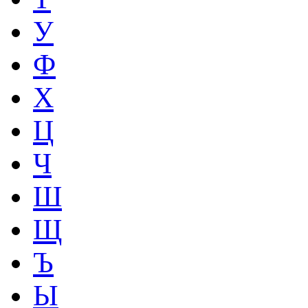
У
Ф
Х
Ц
Ч
Ш
Щ
Ъ
Ы