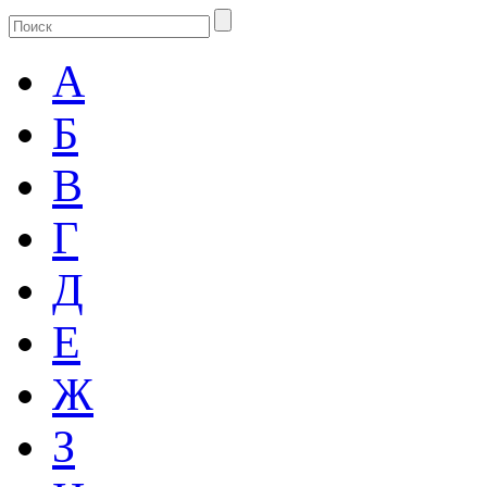
А
Б
В
Г
Д
Е
Ж
З