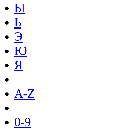
Ы
Ь
Э
Ю
Я
A-Z
0-9