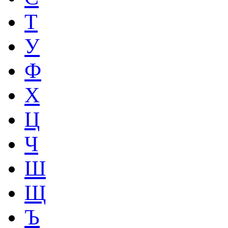
Т
У
Ф
Х
Ц
Ч
Ш
Щ
Ъ