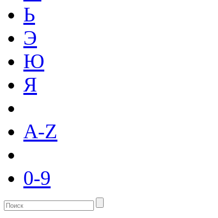
Ь
Э
Ю
Я
A-Z
0-9