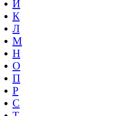
Й
К
Л
М
Н
О
П
Р
С
Т