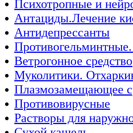
Психотропные и нейр
Антациды.Лечение ки
Антидепрессанты
Противогельминтные.
Ветрогонное средство
Муколитики. Отхарк
Плазмозамещающее ср
Противовирусные
Растворы для наружн
Сухой кашель