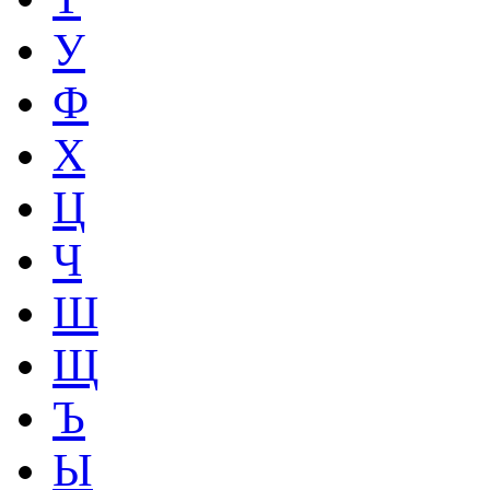
У
Ф
Х
Ц
Ч
Ш
Щ
Ъ
Ы