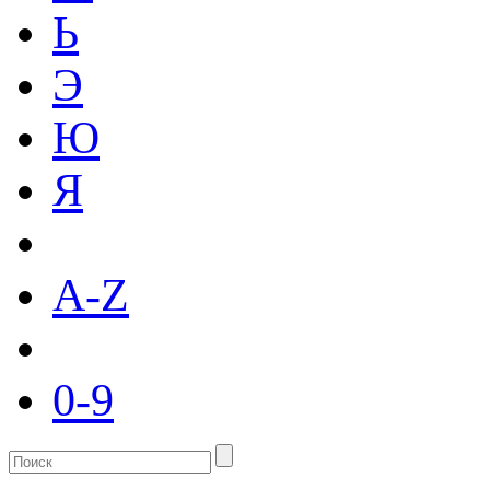
Ь
Э
Ю
Я
A-Z
0-9