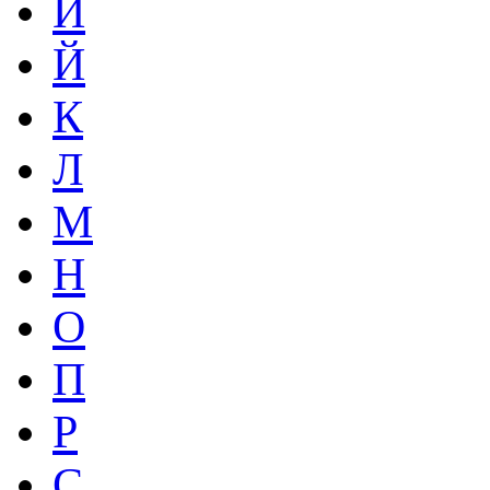
И
Й
К
Л
М
Н
О
П
Р
С