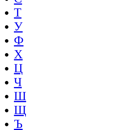
Т
У
Ф
Х
Ц
Ч
Ш
Щ
Ъ