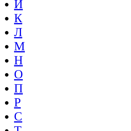
Й
К
Л
М
Н
О
П
Р
С
Т