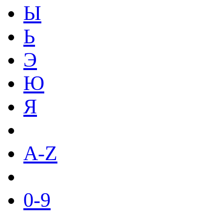
Ы
Ь
Э
Ю
Я
A-Z
0-9