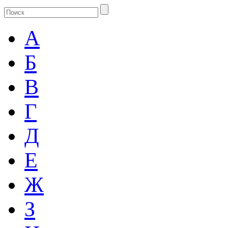
А
Б
В
Г
Д
Е
Ж
З