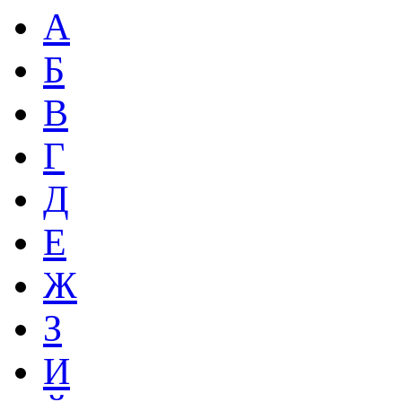
А
Б
В
Г
Д
Е
Ж
З
И