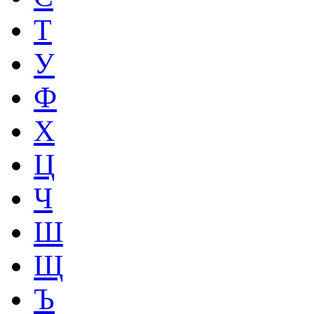
Т
У
Ф
Х
Ц
Ч
Ш
Щ
Ъ