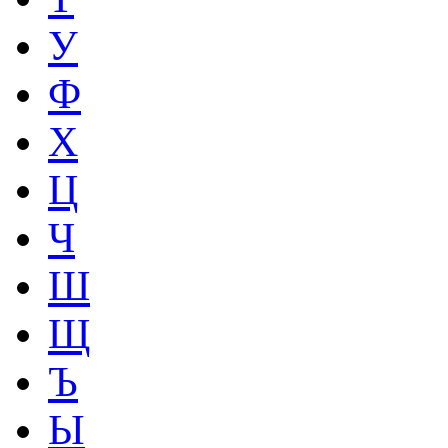
У
Ф
Х
Ц
Ч
Ш
Щ
Ъ
Ы