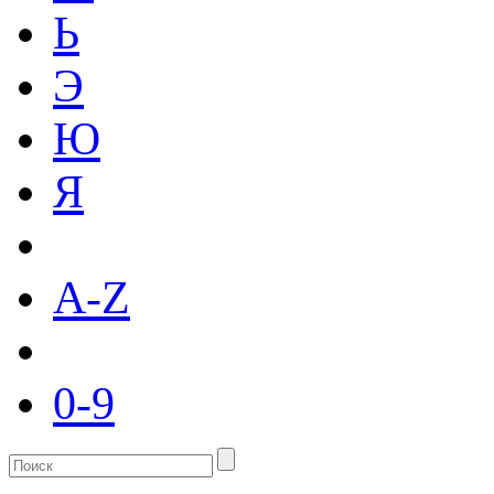
Ь
Э
Ю
Я
A-Z
0-9