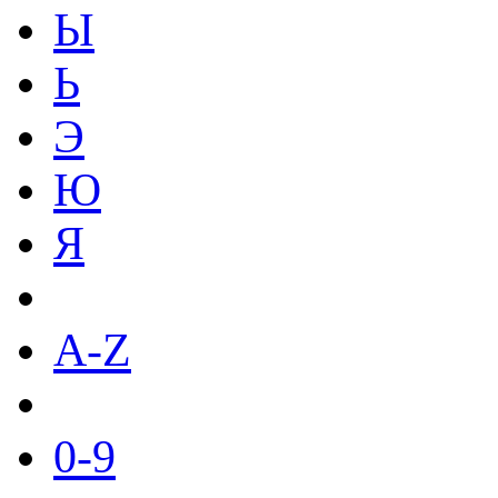
Ы
Ь
Э
Ю
Я
A-Z
0-9