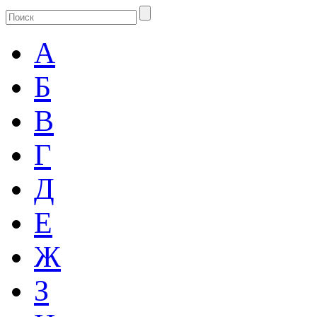
А
Б
В
Г
Д
Е
Ж
З