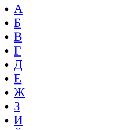
А
Б
В
Г
Д
Е
Ж
З
И