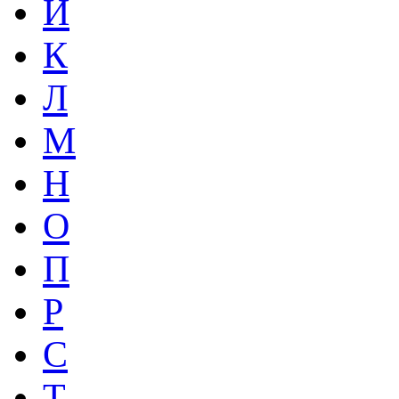
Й
К
Л
М
Н
О
П
Р
С
Т