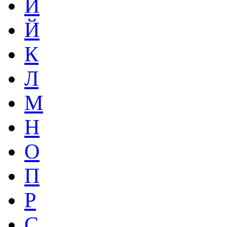
И
Й
К
Л
М
Н
О
П
Р
С