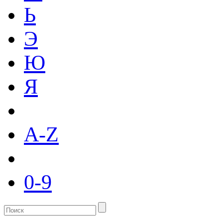
Ь
Э
Ю
Я
A-Z
0-9