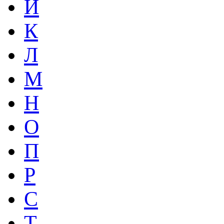
Й
К
Л
М
Н
О
П
Р
С
Т