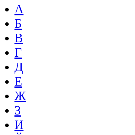
А
Б
В
Г
Д
Е
Ж
З
И