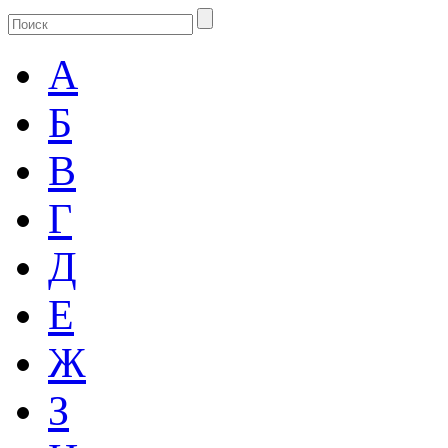
А
Б
В
Г
Д
Е
Ж
З