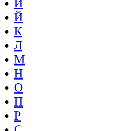
И
Й
К
Л
М
Н
О
П
Р
С