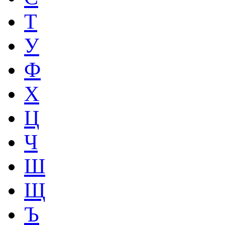
Т
У
Ф
Х
Ц
Ч
Ш
Щ
Ъ