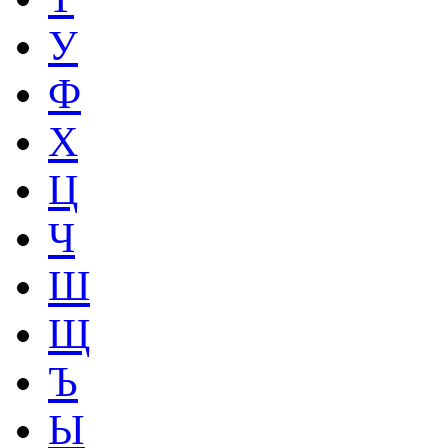
У
Ф
Х
Ц
Ч
Ш
Щ
Ъ
Ы