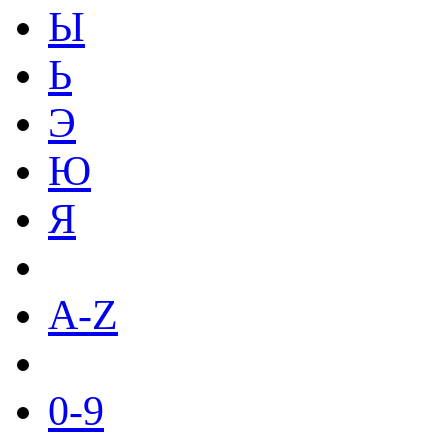
Ы
Ь
Э
Ю
Я
A-Z
0-9