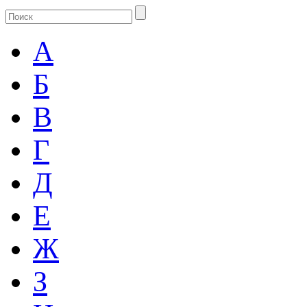
А
Б
В
Г
Д
Е
Ж
З