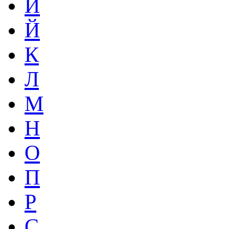
И
Й
К
Л
М
Н
О
П
Р
С