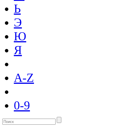
Ь
Э
Ю
Я
A-Z
0-9