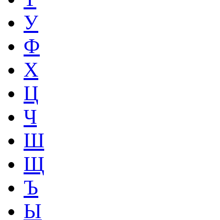
У
Ф
Х
Ц
Ч
Ш
Щ
Ъ
Ы