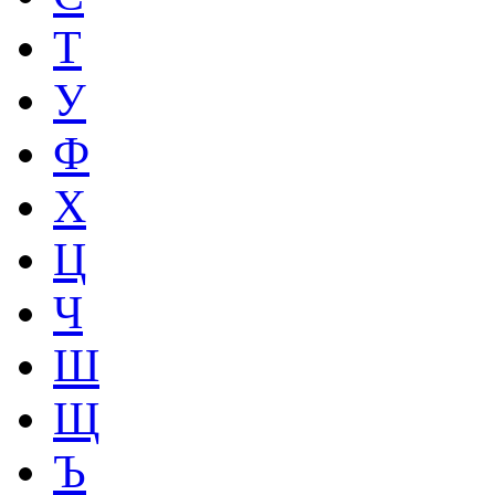
Т
У
Ф
Х
Ц
Ч
Ш
Щ
Ъ