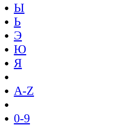
Ы
Ь
Э
Ю
Я
A-Z
0-9