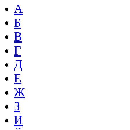
А
Б
В
Г
Д
Е
Ж
З
И