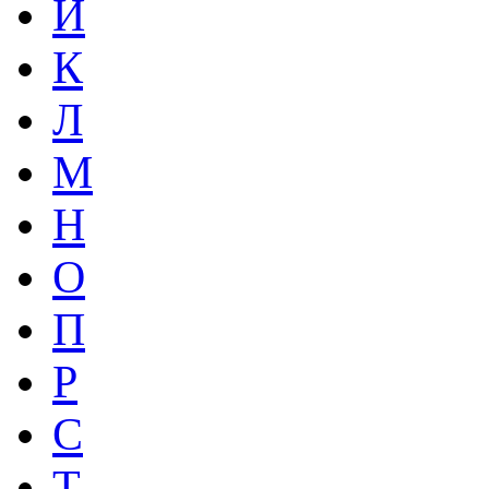
Й
К
Л
М
Н
О
П
Р
С
Т