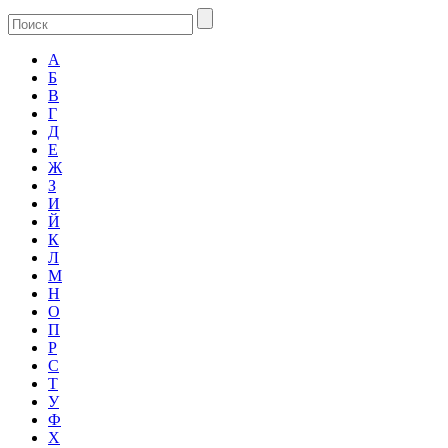
А
Б
В
Г
Д
Е
Ж
З
И
Й
К
Л
М
Н
О
П
Р
С
Т
У
Ф
Х