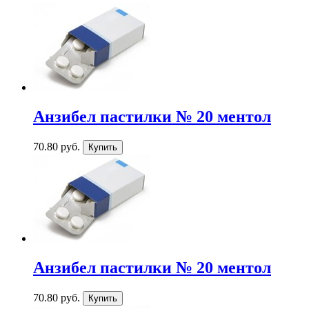
Анзибел пастилки № 20 ментол
70.80 руб.
Анзибел пастилки № 20 ментол
70.80 руб.