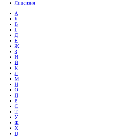
Лицензия
А
Б
В
Г
Д
Е
Ж
З
И
Й
К
Л
М
Н
О
П
Р
С
Т
У
Ф
Х
Ц