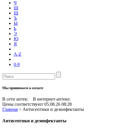
Ч
Ш
Щ
Ъ
Ы
Ь
Э
Ю
Я
A-Z
0-9
Мы принимаем к оплате
В сети аптек:
В интернет-аптеке:
Цены соответствуют 05.08.26 08:28
Главная
>
Антисептики и дезинфектанты
Антисептики и дезинфектанты