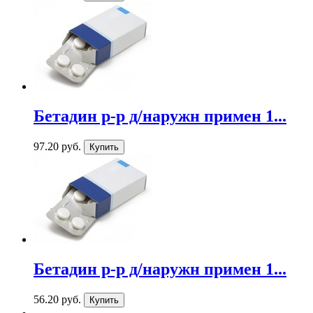
Бетадин р-р д/наружн примен 1...
97.20 руб.
Бетадин р-р д/наружн примен 1...
56.20 руб.