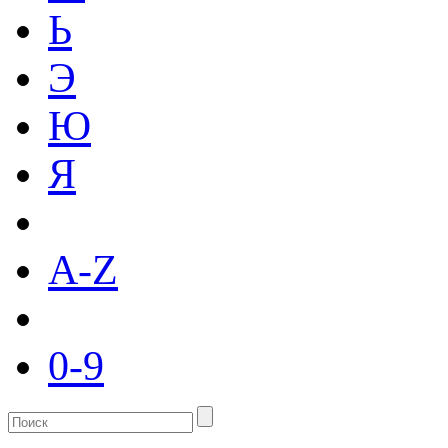
Ь
Э
Ю
Я
A-Z
0-9