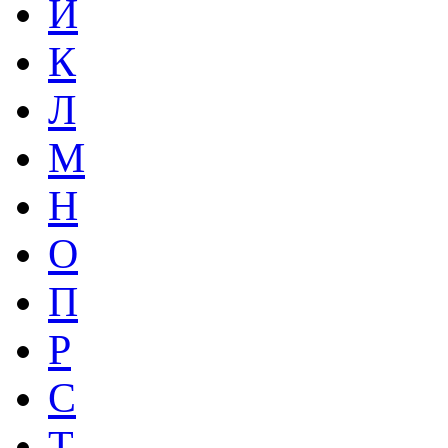
Й
К
Л
М
Н
О
П
Р
С
Т