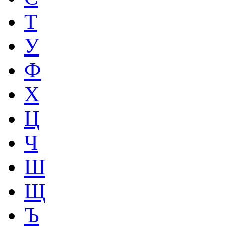
Т
У
Ф
Х
Ц
Ч
Ш
Щ
Ъ