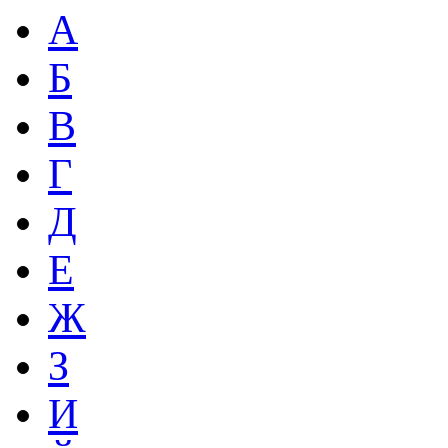
А
Б
В
Г
Д
Е
Ж
З
И