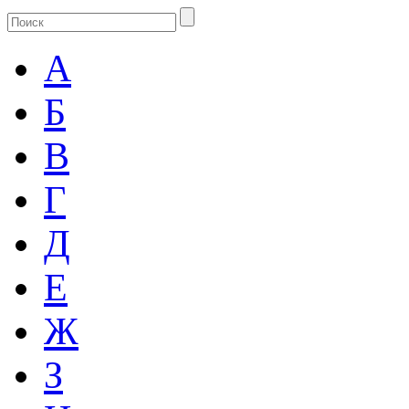
А
Б
В
Г
Д
Е
Ж
З