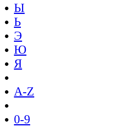
Ы
Ь
Э
Ю
Я
A-Z
0-9