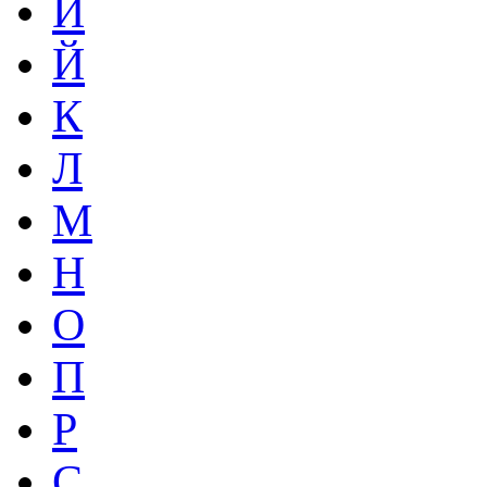
И
Й
К
Л
М
Н
О
П
Р
С