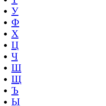
У
Ф
Х
Ц
Ч
Ш
Щ
Ъ
Ы