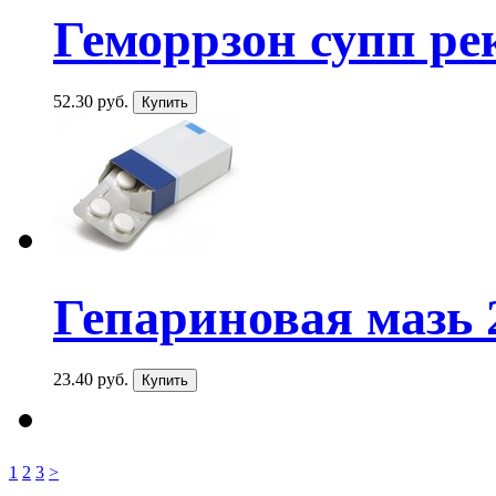
Геморрзон супп ре
52.30 руб.
Гепариновая мазь 2
23.40 руб.
1
2
3
>