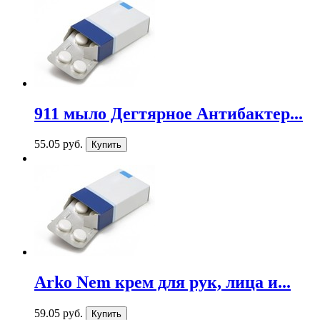
911 мыло Дегтярное Антибактер...
55.05 руб.
Arko Nem крем для рук, лица и...
59.05 руб.