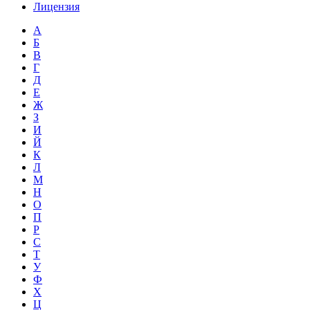
Лицензия
А
Б
В
Г
Д
Е
Ж
З
И
Й
К
Л
М
Н
О
П
Р
С
Т
У
Ф
Х
Ц