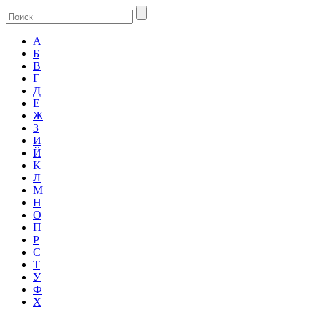
А
Б
В
Г
Д
Е
Ж
З
И
Й
К
Л
М
Н
О
П
Р
С
Т
У
Ф
Х