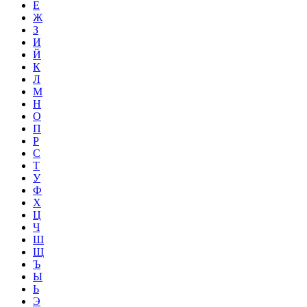
Е
Ж
З
И
Й
К
Л
М
Н
О
П
Р
С
Т
У
Ф
Х
Ц
Ч
Ш
Щ
Ъ
Ы
Ь
Э