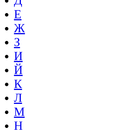
Д
Е
Ж
З
И
Й
К
Л
М
Н