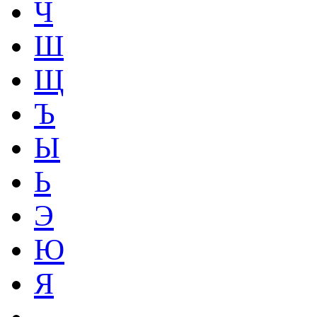
Ч
Ш
Щ
Ъ
Ы
Ь
Э
Ю
Я