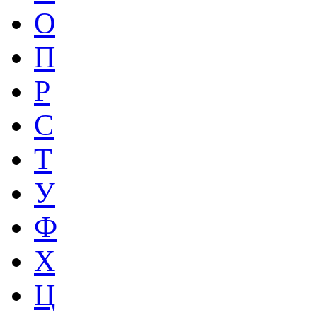
О
П
Р
С
Т
У
Ф
Х
Ц