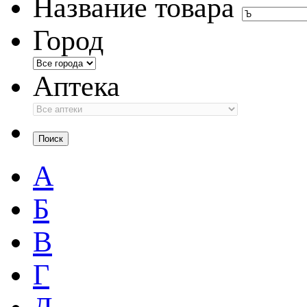
Название товара
Город
Аптека
А
Б
В
Г